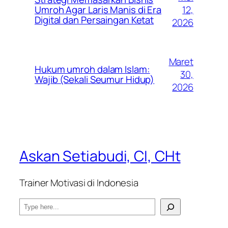
12,
Umroh Agar Laris Manis di Era
Digital dan Persaingan Ketat
2026
Maret
Hukum umroh dalam Islam:
30,
Wajib (Sekali Seumur Hidup)
2026
Askan Setiabudi, CI, CHt
Trainer Motivasi di Indonesia
S
e