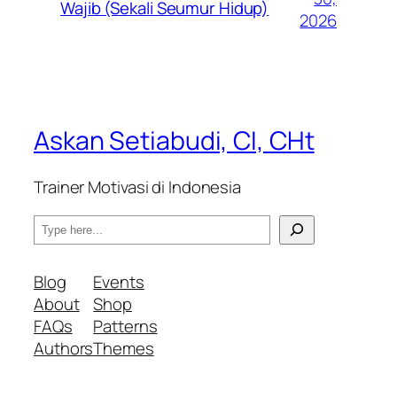
Wajib (Sekali Seumur Hidup)
2026
Askan Setiabudi, CI, CHt
Trainer Motivasi di Indonesia
S
e
a
Blog
Events
r
About
Shop
c
FAQs
Patterns
h
Authors
Themes