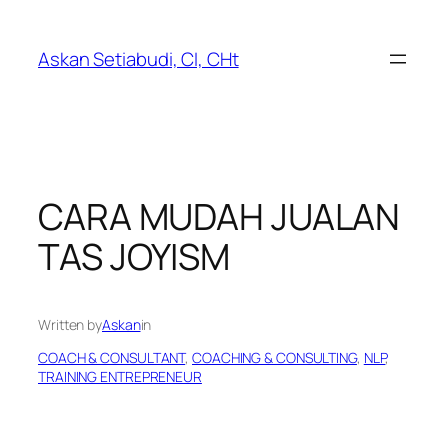
Lewati
ke
Askan Setiabudi, CI, CHt
konten
CARA MUDAH JUALAN
TAS JOYISM
Written by
Askan
in
COACH & CONSULTANT
, 
COACHING & CONSULTING
, 
NLP
, 
TRAINING ENTREPRENEUR