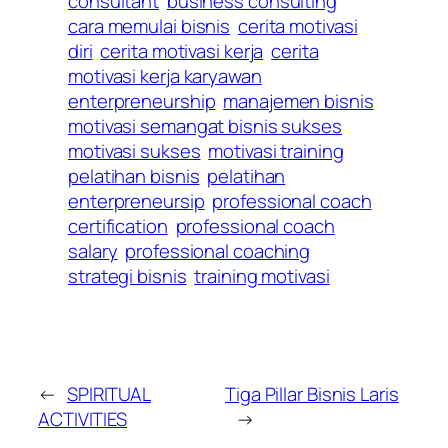
consultant
business consulting
cara memulai bisnis
cerita motivasi
diri
cerita motivasi kerja
cerita
motivasi kerja karyawan
enterpreneurship
manajemen bisnis
motivasi semangat bisnis sukses
motivasi sukses
motivasi training
pelatihan bisnis
pelatihan
enterpreneursip
professional coach
certification
professional coach
salary
professional coaching
strategi bisnis
training motivasi
←
SPIRITUAL
Tiga Pillar Bisnis Laris
ACTIVITIES
→