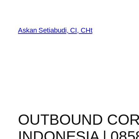
Lewati
ke
konten
Askan Setiabudi, CI, CHt
OUTBOUND CORP
INDONESIA | 085