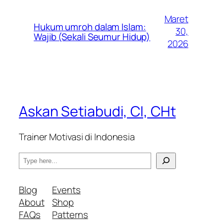
Maret
Hukum umroh dalam Islam:
30,
Wajib (Sekali Seumur Hidup)
2026
Askan Setiabudi, CI, CHt
Trainer Motivasi di Indonesia
S
e
a
Blog
Events
r
About
Shop
c
FAQs
Patterns
h