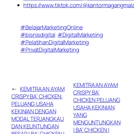
https://www.tiktok.com/@kantormagangmal
#BelajarMarketingOnline
#bisnisdigital
#DigitalMarketing
#PelatihanDigitalMarketing
#PrivatDigitalMarketing
KEMITRAAN AYAM
←
KEMITRAAN AYAM
CRISPY BA’
CRISPY BA’ CHICKEN:
CHICKEN PELUANG
PELUANG USAHA
USAHA KEKINIAN
KEKINIAN DENGAN
YANG
MODAL TERJANGKAU
MENGUNTUNGKAN
DAN KEUNTUNGAN
| BA’ CHICKEN |
BESAR | BA’ CHICKEN |