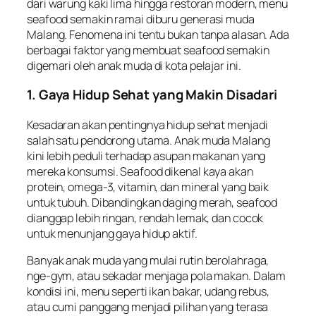
dari warung kaki lima hingga restoran modern, menu
seafood semakin ramai diburu generasi muda
Malang. Fenomena ini tentu bukan tanpa alasan. Ada
berbagai faktor yang membuat seafood semakin
digemari oleh anak muda di kota pelajar ini.
1. Gaya Hidup Sehat yang Makin Disadari
Kesadaran akan pentingnya hidup sehat menjadi
salah satu pendorong utama. Anak muda Malang
kini lebih peduli terhadap asupan makanan yang
mereka konsumsi. Seafood dikenal kaya akan
protein, omega-3, vitamin, dan mineral yang baik
untuk tubuh. Dibandingkan daging merah, seafood
dianggap lebih ringan, rendah lemak, dan cocok
untuk menunjang gaya hidup aktif.
Banyak anak muda yang mulai rutin berolahraga,
nge-gym, atau sekadar menjaga pola makan. Dalam
kondisi ini, menu seperti ikan bakar, udang rebus,
atau cumi panggang menjadi pilihan yang terasa