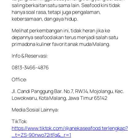
saling berkaitan satu sama lain. Seafood kini tidak
hanya soal rasa, tetapi juga pengalaman,
kebersamaan, dan gaya hidup.
Melihat perkembangan ini, tidak heran jika ke
depannya seafood akan terus menjadi salah satu
primadona kuliner favorit anak muda Malang.
Info & Reservasi:
0813-3466-4876
Office:
Jl. Candi Panggung Bar. No.7, RW.14, Mojolangu, Kec.
Lowokwaru, Kota Malang, Jawa Timur 65142
Media Sosial Lainnya:
TikTok:
https://www.tiktok.com/@anekaseafood.terlengkap?
_t=ZS-90nwo72itFq&_r=1