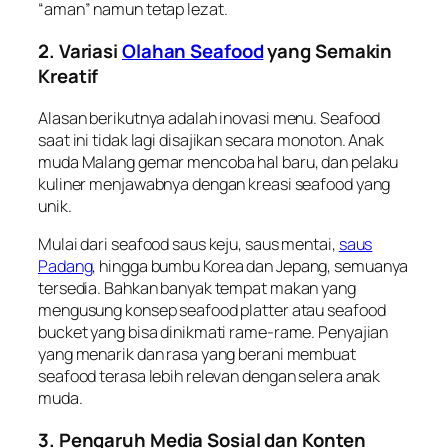
“aman” namun tetap lezat.
2. Variasi
Olahan Seafood
yang Semakin
Kreatif
Alasan berikutnya adalah inovasi menu. Seafood
saat ini tidak lagi disajikan secara monoton. Anak
muda Malang gemar mencoba hal baru, dan pelaku
kuliner menjawabnya dengan kreasi seafood yang
unik.
Mulai dari seafood saus keju, saus mentai,
saus
Padang
, hingga bumbu Korea dan Jepang, semuanya
tersedia. Bahkan banyak tempat makan yang
mengusung konsep seafood platter atau seafood
bucket yang bisa dinikmati rame-rame. Penyajian
yang menarik dan rasa yang berani membuat
seafood terasa lebih relevan dengan selera anak
muda.
3. Pengaruh Media Sosial dan Konten