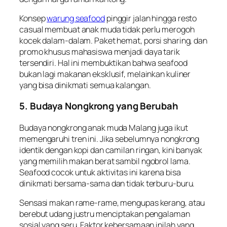
Konsep
warung seafood
pinggir jalan hingga resto
casual membuat anak muda tidak perlu merogoh
kocek dalam-dalam. Paket hemat, porsi sharing, dan
promo khusus mahasiswa menjadi daya tarik
tersendiri. Hal ini membuktikan bahwa seafood
bukan lagi makanan eksklusif, melainkan kuliner
yang bisa dinikmati semua kalangan.
5. Budaya Nongkrong yang Berubah
Budaya nongkrong anak muda Malang juga ikut
memengaruhi tren ini. Jika sebelumnya nongkrong
identik dengan kopi dan camilan ringan, kini banyak
yang memilih makan berat sambil ngobrol lama.
Seafood cocok untuk aktivitas ini karena bisa
dinikmati bersama-sama dan tidak terburu-buru.
Sensasi makan rame-rame, mengupas kerang, atau
berebut udang justru menciptakan pengalaman
sosial yang seru. Faktor kebersamaan inilah yang