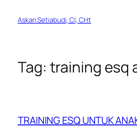
Lewati
ke
Askan Setiabudi, CI, CHt
konten
Tag:
training esq
TRAINING ESQ UNTUK ANA