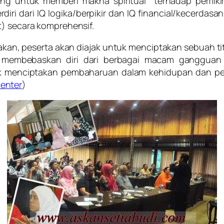
 untuk memberi makna spiritual terhadap pemikiran
erdiri dari IQ logika/berpikir dan IQ financial/kecer
t) secara komprehensif.
kan, peserta akan diajak untuk menciptakan sebuah ti
l, membebaskan diri dari berbagai macam gangguan 
k menciptakan pembaharuan dalam kehidupan dan pek
enter
)