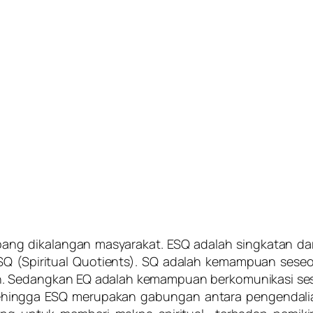
ang dikalangan masyarakat. ESQ adalah singkatan dar
Q (Spiritual Quotients). SQ adalah kemampuan seseo
Sedangkan EQ adalah kemampuan berkomunikasi seseo
 Sehingga ESQ merupakan gabungan antara pengendalian