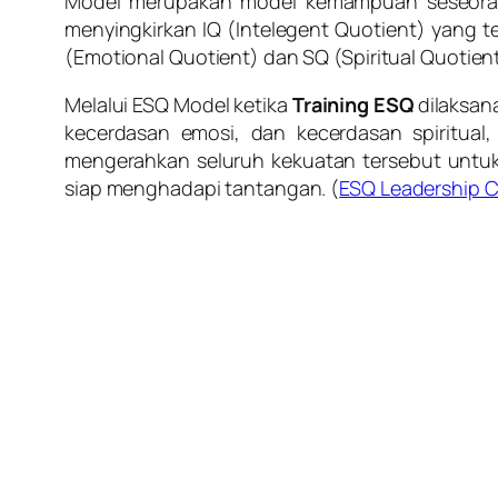
Model merupakan model kemampuan seseorang
menyingkirkan IQ (Intelegent Quotient) yang t
(Emotional Quotient) dan SQ (Spiritual Quotien
Melalui ESQ Model ketika
Training ESQ
dilaksana
kecerdasan emosi, dan kecerdasan spiritua
mengerahkan seluruh kekuatan tersebut untu
siap menghadapi tantangan. (
ESQ Leadership C