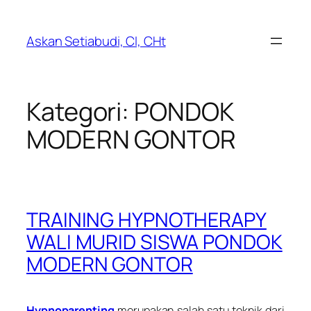
Lewati
ke
Askan Setiabudi, CI, CHt
konten
Kategori:
PONDOK
MODERN GONTOR
TRAINING HYPNOTHERAPY
WALI MURID SISWA PONDOK
MODERN GONTOR
Hypnoparenting
merupakan salah satu teknik dari