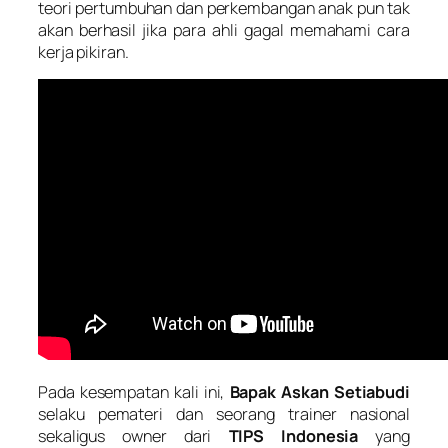
teori pertumbuhan dan perkembangan anak pun tak
akan berhasil jika para ahli gagal memahami cara
kerja pikiran.
Pada kesempatan kali ini,
Bapak Askan Setiabudi
selaku pemateri dan seorang trainer nasional
sekaligus owner dari
TIPS Indonesia
yang