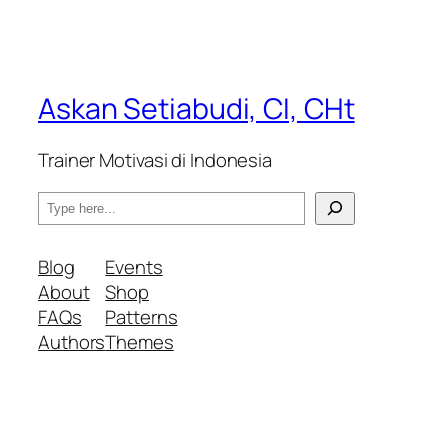
Askan Setiabudi, CI, CHt
Trainer Motivasi di Indonesia
S
e
a
Blog
Events
r
About
Shop
c
FAQs
Patterns
h
Authors
Themes