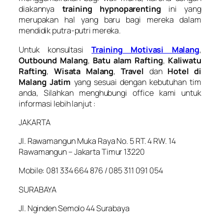
diakannya
training
hypnoparenting
ini yang
merupakan hal yang baru bagi mereka dalam
mendidik putra-putri mereka.
Untuk konsultasi
Training Motivasi Malang
,
Outbound Malang
,
Batu alam Rafting
,
Kaliwatu
Rafting
,
Wisata Malang
,
Travel
dan
Hotel di
Malang Jatim
yang sesuai dengan kebutuhan tim
anda, Silahkan menghubungi office kami untuk
informasi lebih lanjut :
JAKARTA
Jl. Rawamangun Muka Raya No. 5 RT. 4 RW. 14
Rawamangun – Jakarta Timur 13220
Mobile: 081 334 664 876 / 085 311 091 054
SURABAYA
Jl. Nginden Semolo 44 Surabaya