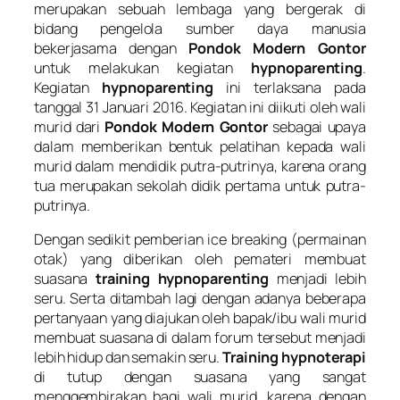
merupakan sebuah lembaga yang bergerak di
bidang pengelola sumber daya manusia
bekerjasama dengan
Pondok Modern Gontor
untuk melakukan kegiatan
h
ypnoparenting
.
Kegiatan
hypnoparenting
ini terlaksana pada
tanggal 31 Januari 2016. Kegiatan ini diikuti oleh wali
murid dari
Pondok Modern Gontor
sebagai upaya
dalam memberikan bentuk pelatihan kepada wali
murid dalam mendidik putra-putrinya, karena orang
tua merupakan sekolah didik pertama untuk putra-
putrinya.
Dengan sedikit pemberian ice breaking (permainan
otak) yang diberikan oleh pemateri membuat
suasana
training
hypnoparenting
menjadi lebih
seru. Serta ditambah lagi dengan adanya beberapa
pertanyaan yang diajukan oleh bapak/ibu wali murid
membuat suasana di dalam forum tersebut menjadi
lebih hidup dan semakin seru.
Training
hypnoterapi
di tutup dengan suasana yang sangat
menggembirakan bagi wali murid, karena dengan