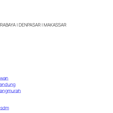
URABAYA | DENPASAR | MAKASSAR
awan
Bandung
langmurah
nsdm