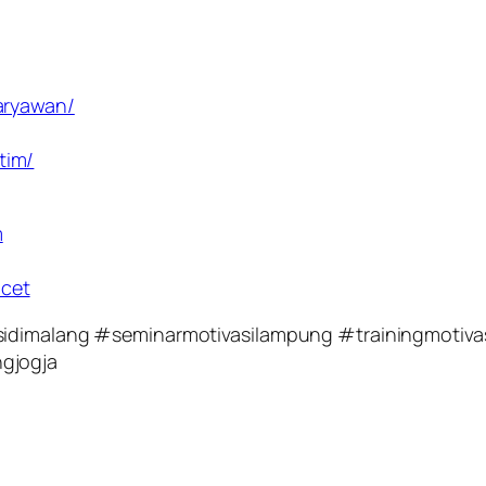
aryawan/
tim/
m
cet
asidimalang #seminarmotivasilampung #trainingmotiva
gjogja