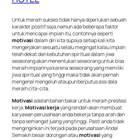
Untuk meraih sukses tidak hanya diperlukan sebuah
karakter positif saja,namun ada beberapa faktor
untuk mencapai impian itu, contohnya seperti
motivasi
dalam diri kita supaya setiap kali kita
mengerjakan sesuatu selalu megingat kalau impian
telah dekat dan kebutuhan spiritual dalam jiwa
seseorang akan menentukan seseorang untuk bisa
meraih impiannya karena seseorang yang memiliki
jiwa spiritual yang tinggi maka tidak akan pernah
mengenal mengeluh ataupun berputus asa dala
meraih cita-cita.
Motivasi
adalah bahan bakar untuk meraih prestasi
kerja.
Motivasi kerja
yang rendah akan membuat
karyawan perusahaan anda bekerja tanpa arah dan
tanpa semangat juang yang tinggi. Pasti anda tidak
menginginkan ini terjadi pada perusahaan Anda!
Semakin besar dorongan atau
motivasi
yang