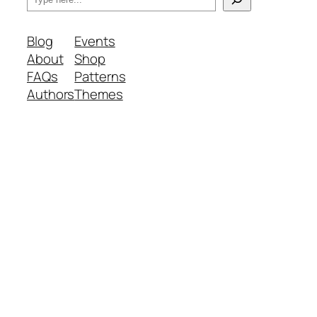
e
a
Blog
Events
r
About
Shop
c
FAQs
Patterns
h
Authors
Themes