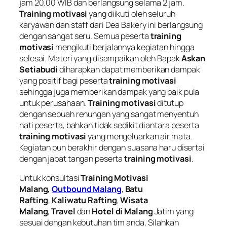
jam 20.00 WIB dan berlangsung selama 2 jam.
Training motivasi
yang diikuti oleh seluruh
karyawan dan staff dari Dea Bakery ini berlangsung
dengan sangat seru. Semua peserta
training
motivasi
mengikuti berjalannya kegiatan hingga
selesai. Materi yang disampaikan oleh Bapak
Askan
Setiabudi
diharapkan dapat memberikan dampak
yang positif bagi peserta
training motivasi
sehingga juga memberikan dampak yang baik pula
untuk perusahaan.
Training motivasi
ditutup
dengan sebuah renungan yang sangat menyentuh
hati peserta, bahkan tidak sedikit diantara peserta
training motivasi
yang mengeluarkan air mata.
Kegiatan pun berakhir dengan suasana haru disertai
dengan jabat tangan peserta
training motivasi
.
Untuk konsultasi
Training Motivasi
Malang,
Outbound Malang
,
Batu
Rafting
,
Kaliwatu Rafting
,
Wisata
Malang
,
Travel
dan
Hotel di Malang
Jatim yang
sesuai dengan kebutuhan tim anda, Silahkan