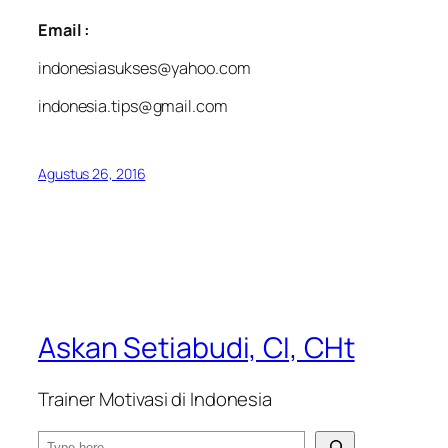
Email :
indonesiasukses@yahoo.com
indonesia.tips@gmail.com
Agustus 26, 2016
Askan Setiabudi, CI, CHt
Trainer Motivasi di Indonesia
S