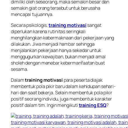
dimiliki oleh seseorang, maka semakin besar dan
semakin giat orang tersebut untuk berusaha
mencapai tujuannya.
Secara psikologis,
training motivasi
sangat
diperlukan karena rutinitas seringkali
menghilangkan kebermaknaan dari pekerjaan yang
dilakukan. Jiwa menjadi hambar sehingga
menjalankan pekerjaan hanya sekedar untuk
menggugurkan kewajiban, bukan menjadi amal
sholeh dengan menebar kebermanfaatan buat
sesama.
Dalam
training motivasi
para peserta diajak
membentuk pola pikir baru dalam kehidupan sehari-
hari dan saat bekerja. Selain membentuk pola pikir
positif seorang individu, juga membentuk karakter
positif dalam tim. Ingin mengikuti
training ESQ
?