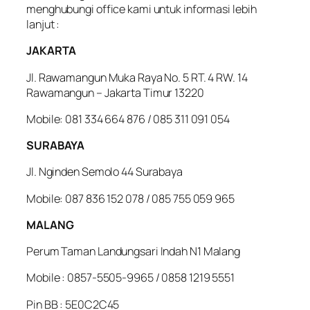
menghubungi office kami untuk informasi lebih
lanjut :
JAKARTA
Jl. Rawamangun Muka Raya No. 5 RT. 4 RW. 14
Rawamangun – Jakarta Timur 13220
Mobile: 081 334 664 876 / 085 311 091 054
SURABAYA
Jl. Nginden Semolo 44 Surabaya
Mobile: 087 836 152 078 / 085 755 059 965
MALANG
Perum Taman Landungsari Indah N1 Malang
Mobile : 0857-5505-9965 / 0858 1219 5551
Pin BB : 5E0C2C45