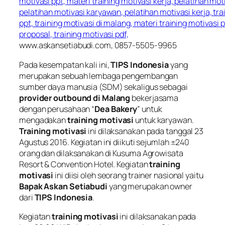
www.askansetiabudi.com, 0857-5505-9965
Pada kesempatan kali ini,
TIPS Indonesia
yang
merupakan sebuah lembaga pengembangan
sumber daya manusia (SDM) sekaligus sebagai
provider outbound di Malang
bekerjasama
dengan perusahaan “
Dea Bakery
” untuk
mengadakan
training motivasi
untuk karyawan.
Training motivasi
ini dilaksanakan pada tanggal 23
Agustus 2016. Kegiatan ini diikuti sejumlah ±240
orang dan dilaksanakan di Kusuma Agrowisata
Resort & Convention Hotel. Kegiatan
training
motivasi
ini diisi oleh seorang trainer nasional yaitu
Bapak Askan Setiabudi
yang merupakan owner
dari
TIPS Indonesia
.
Kegiatan
training motivasi
ini dilaksanakan pada