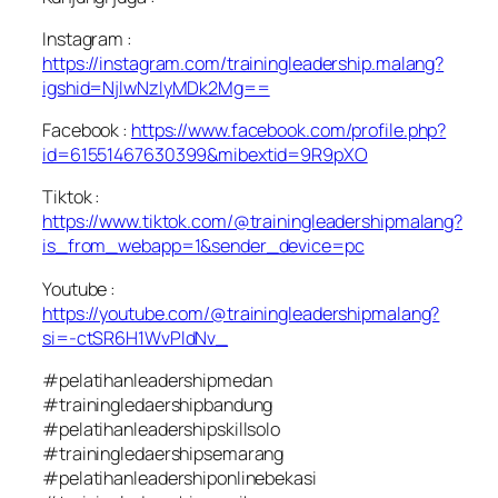
Instagram :
https://instagram.com/trainingleadership.malang?
igshid=NjIwNzIyMDk2Mg==
Facebook :
https://www.facebook.com/profile.php?
id=61551467630399&mibextid=9R9pXO
Tiktok :
https://www.tiktok.com/@trainingleadershipmalang?
is_from_webapp=1&sender_device=pc
Youtube :
https://youtube.com/@trainingleadershipmalang?
si=-ctSR6H1WvPldNv_
#pelatihanleadershipmedan
#trainingledaershipbandung
#pelatihanleadershipskillsolo
#trainingledaershipsemarang
#pelatihanleadershiponlinebekasi