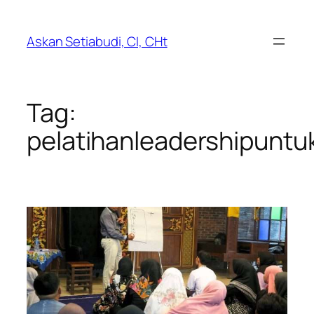
Lewati
ke
Askan Setiabudi, CI, CHt
konten
Tag:
pelatihanleadershipunt