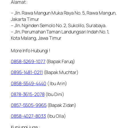
A
lamat :
– Jln. Rawa Mangun Muka Raya No. 5, Rawa Mangun,
Jakarta Timur
– Jln. Nginden Semolo No. 2, Sukolilo, Surabaya.
– Jln. Perumahan Taman Landungsari Indah No. 1,
Kota Malang, Jawa Timur
More Info Hubungi !
0858-5269-1077
(Bapak Faruq)
0895-1481-0211
(Bapak Muchtar)
0858-5549-4440
( Ibu Arin)
0878-3615-2078
(Ibu Dini)
0857-5505-9965
(Bapak Zidan)
0858-4027-8033
(Ibu Olla)
Kunjungi juga :