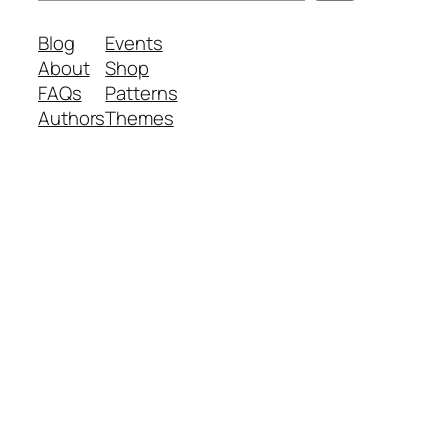
e
a
Blog
Events
r
About
Shop
c
FAQs
Patterns
h
Authors
Themes