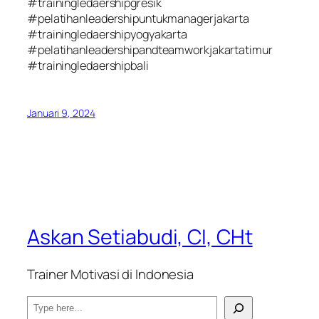
#trainingledaershipgresik
#pelatihanleadershipuntukmanagerjakarta
#trainingledaershipyogyakarta
#pelatihanleadershipandteamworkjakartatimur
#trainingledaershipbali
Januari 9, 2024
Askan Setiabudi, CI, CHt
Trainer Motivasi di Indonesia
S