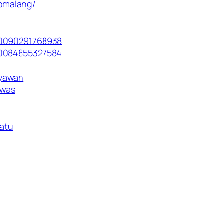
ipmalang/
/
00090291768938
00084855327584
ryawan
awas
atu