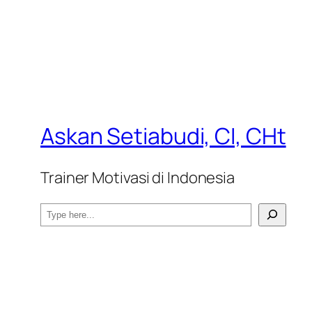
Askan Setiabudi, CI, CHt
Trainer Motivasi di Indonesia
S
e
a
r
c