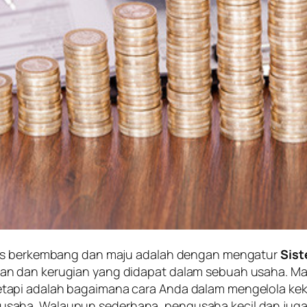
erus berkembang dan maju adalah dengan mengatur
Sis
an dan kerugian yang didapat dalam sebuah usaha. 
tapi adalah bagaimana cara Anda dalam mengelola ke
saha. Walaupun sederhana, pengusaha kecil dan juga