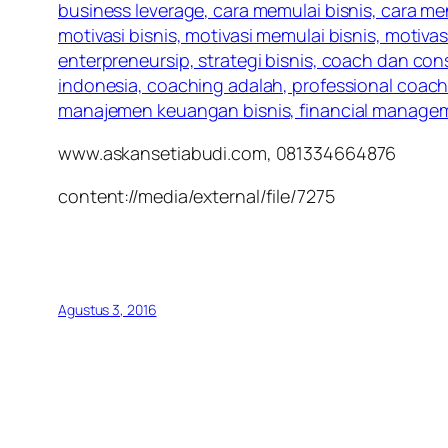
www.askansetiabudi.com, 081334664876
content://media/external/file/7275
Agustus 3, 2016