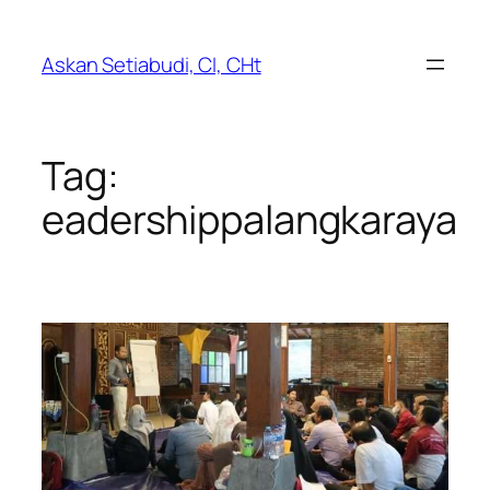
Lewati
ke
Askan Setiabudi, CI, CHt
konten
Tag:
eadershippalangkaraya