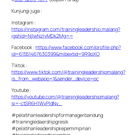
Kunjungi juga :
Instagram :
https://instagram.com/trainingleadership.malang?
igshid=NjIwNzIyMDk2Mg==
Facebook :
https://www.facebook.com/profile.php?
id=61551467630399&mibextid=9R9pXO
Tiktok :
https://www.tiktok.com/@trainingleadershipmalang?
is_from_webapp=1&sender_device=pc
Youtube :
https://youtube.com/@trainingleadershipmalang?
si=-ctSR6H1WvPldNv_
#pelatihanleadershipformanagerbandung
#trainingledaershipgresik
#pelatihanleadershipkepemimpinan
#trainingledaershipjember