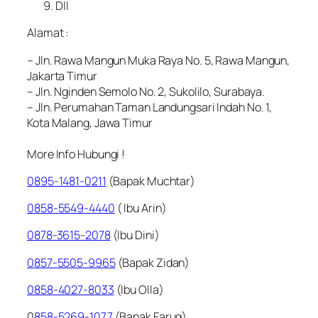
Dll
Alamat :
– Jln. Rawa Mangun Muka Raya No. 5, Rawa Mangun,
Jakarta Timur
– Jln. Nginden Semolo No. 2, Sukolilo, Surabaya.
– Jln. Perumahan Taman Landungsari Indah No. 1,
Kota Malang, Jawa Timur
More Info Hubungi !
0895-1481-0211
(Bapak Muchtar)
0858-5549-4440
( Ibu Arin)
0878-3615-2078
(Ibu Dini)
0857-5505-9965
(Bapak Zidan)
0858-4027-8033
(Ibu Olla)
0
858-5269-1077
(Bapak Faruq)