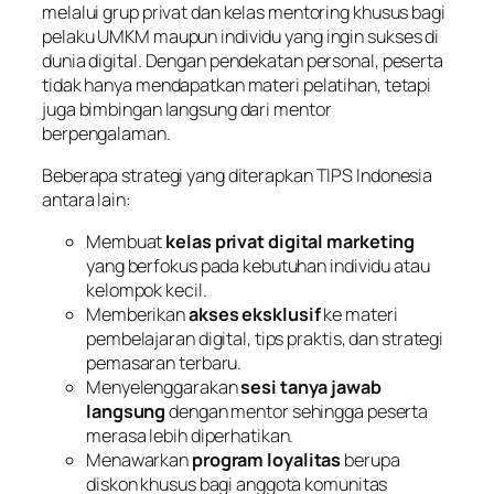
melalui grup privat dan kelas mentoring khusus bagi
pelaku UMKM maupun individu yang ingin sukses di
dunia digital. Dengan pendekatan personal, peserta
tidak hanya mendapatkan materi pelatihan, tetapi
juga bimbingan langsung dari mentor
berpengalaman.
Beberapa strategi yang diterapkan TIPS Indonesia
antara lain:
Membuat
kelas privat digital marketing
yang berfokus pada kebutuhan individu atau
kelompok kecil.
Memberikan
akses eksklusif
ke materi
pembelajaran digital, tips praktis, dan strategi
pemasaran terbaru.
Menyelenggarakan
sesi tanya jawab
langsung
dengan mentor sehingga peserta
merasa lebih diperhatikan.
Menawarkan
program loyalitas
berupa
diskon khusus bagi anggota komunitas