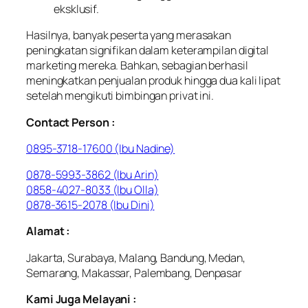
eksklusif.
Hasilnya, banyak peserta yang merasakan
peningkatan signifikan dalam keterampilan digital
marketing mereka. Bahkan, sebagian berhasil
meningkatkan penjualan produk hingga dua kali lipat
setelah mengikuti bimbingan privat ini.
Contact Person :
0895-3718-17600 (Ibu Nadine)
0878-5993-3862 (Ibu Arin)
0858-4027-8033 (Ibu Olla)
0878-3615-2078 (Ibu Dini)
Alamat :
Jakarta, Surabaya, Malang, Bandung, Medan,
Semarang, Makassar, Palembang, Denpasar
Kami Juga Melayani :