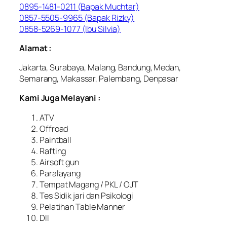
0895-1481-0211 (Bapak Muchtar)
0857-5505-9965 (Bapak Rizky)
0858-5269-1077 (Ibu Silvia)
Alamat :
Jakarta, Surabaya, Malang, Bandung, Medan,
Semarang, Makassar, Palembang, Denpasar
Kami Juga Melayani :
ATV
Offroad
Paintball
Rafting
Airsoft gun
Paralayang
Tempat Magang / PKL / OJT
Tes Sidik jari dan Psikologi
Pelatihan Table Manner
Dll