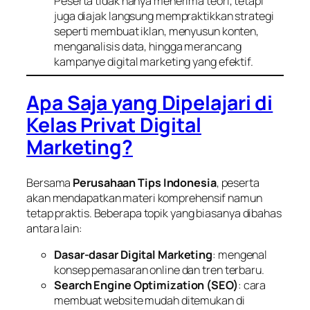
Peserta tidak hanya menerima teori, tetapi
juga diajak langsung mempraktikkan strategi
seperti membuat iklan, menyusun konten,
menganalisis data, hingga merancang
kampanye digital marketing yang efektif.
Apa Saja yang Dipelajari di
Kelas Privat Digital
Marketing?
Bersama
Perusahaan Tips Indonesia
, peserta
akan mendapatkan materi komprehensif namun
tetap praktis. Beberapa topik yang biasanya dibahas
antara lain:
Dasar-dasar Digital Marketing
: mengenal
konsep pemasaran online dan tren terbaru.
Search Engine Optimization (SEO)
: cara
membuat website mudah ditemukan di