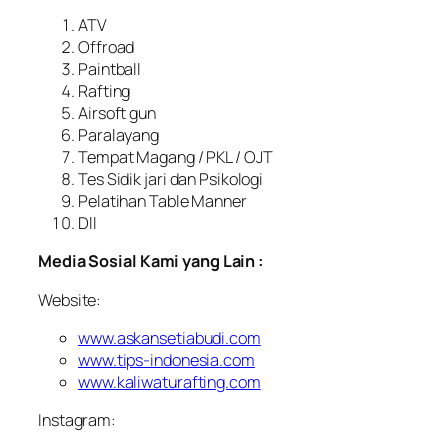
ATV
Offroad
Paintball
Rafting
Airsoft gun
Paralayang
Tempat Magang / PKL / OJT
Tes Sidik jari dan Psikologi
Pelatihan Table Manner
Dll
Media Sosial Kami yang Lain :
Website:
www.askansetiabudi.com
www.tips-indonesia.com
www.kaliwaturafting.com
Instagram: