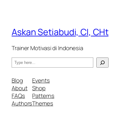
Askan Setiabudi, CI, CHt
Trainer Motivasi di Indonesia
S
e
a
Blog
Events
r
About
Shop
c
FAQs
Patterns
h
Authors
Themes