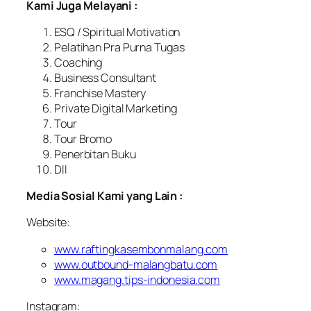
Kami Juga Melayani :
ESQ / Spiritual Motivation
Pelatihan Pra Purna Tugas
Coaching
Business Consultant
Franchise Mastery
Private Digital Marketing
Tour
Tour Bromo
Penerbitan Buku
Dll
Media Sosial Kami yang Lain :
Website:
www.raftingkasembonmalang.com
www.outbound-malangbatu.com
www.magang.tips-indonesia.com
Instagram: