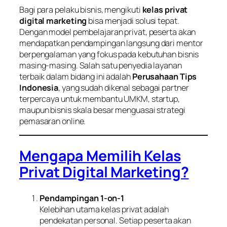
Bagi para pelaku bisnis, mengikuti
kelas privat
digital marketing
bisa menjadi solusi tepat.
Dengan model pembelajaran privat, peserta akan
mendapatkan pendampingan langsung dari mentor
berpengalaman yang fokus pada kebutuhan bisnis
masing-masing. Salah satu penyedia layanan
terbaik dalam bidang ini adalah
Perusahaan Tips
Indonesia
, yang sudah dikenal sebagai partner
terpercaya untuk membantu UMKM, startup,
maupun bisnis skala besar menguasai strategi
pemasaran online.
Mengapa Memilih Kelas
Privat Digital Marketing?
Pendampingan 1-on-1
Kelebihan utama kelas privat adalah
pendekatan personal. Setiap peserta akan