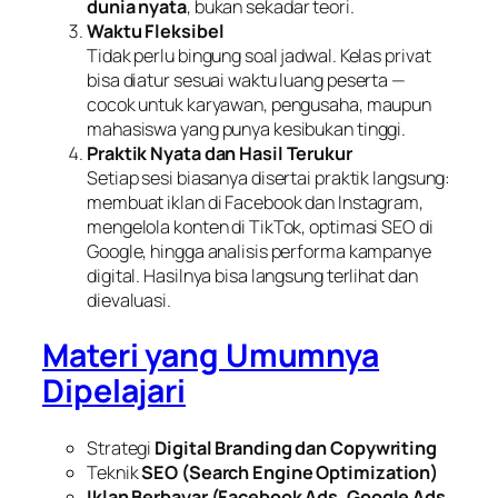
dunia nyata
, bukan sekadar teori.
Waktu Fleksibel
Tidak perlu bingung soal jadwal. Kelas privat
bisa diatur sesuai waktu luang peserta —
cocok untuk karyawan, pengusaha, maupun
mahasiswa yang punya kesibukan tinggi.
Praktik Nyata dan Hasil Terukur
Setiap sesi biasanya disertai praktik langsung:
membuat iklan di Facebook dan Instagram,
mengelola konten di TikTok, optimasi SEO di
Google, hingga analisis performa kampanye
digital. Hasilnya bisa langsung terlihat dan
dievaluasi.
Materi yang Umumnya
Dipelajari
Strategi
Digital Branding dan Copywriting
Teknik
SEO (Search Engine Optimization)
Iklan Berbayar (Facebook Ads, Google Ads,