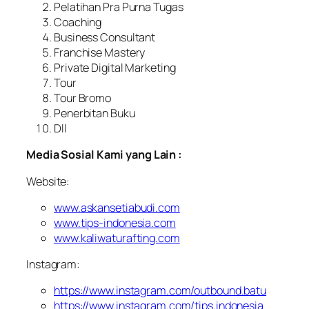
Pelatihan Pra Purna Tugas
Coaching
Business Consultant
Franchise Mastery
Private Digital Marketing
Tour
Tour Bromo
Penerbitan Buku
Dll
Media Sosial Kami yang Lain :
Website:
www.askansetiabudi.com
www.tips-indonesia.com
www.kaliwaturafting.com
Instagram:
https://www.instagram.com/outbound.batu
https://www.instagram.com/tips.indonesia