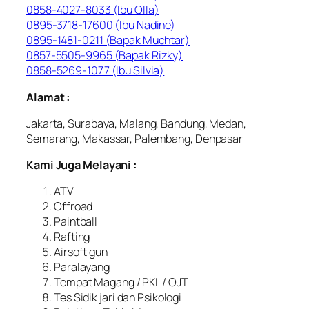
0858-4027-8033 (Ibu Olla)
0895-3718-17600 (Ibu Nadine)
0895-1481-0211 (Bapak Muchtar)
0857-5505-9965 (Bapak Rizky)
0858-5269-1077 (Ibu Silvia)
Alamat :
Jakarta, Surabaya, Malang, Bandung, Medan,
Semarang, Makassar, Palembang, Denpasar
Kami Juga Melayani :
ATV
Offroad
Paintball
Rafting
Airsoft gun
Paralayang
Tempat Magang / PKL / OJT
Tes Sidik jari dan Psikologi