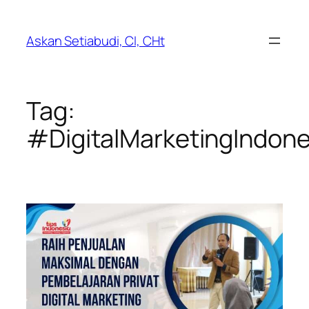
Lewati
ke
Askan Setiabudi, CI, CHt
konten
Tag:
#DigitalMarketingIndone