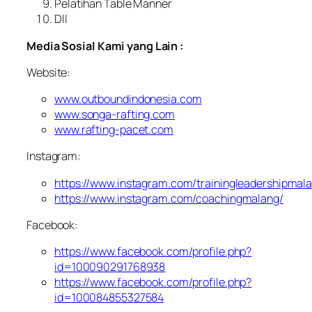
Pelatihan Table Manner
Dll
Media Sosial Kami yang Lain :
Website:
www.outboundindonesia.com
www.songa-rafting.com
www.rafting-pacet.com
Instagram:
https://www.instagram.com/trainingleadershipmal
https://www.instagram.com/coachingmalang/
Facebook:
https://www.facebook.com/profile.php?
id=100090291768938
https://www.facebook.com/profile.php?
id=100084855327584