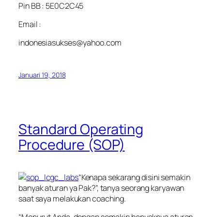
Pin BB : 5E0C2C45
Email :
indonesiasukses@yahoo.com
Januari 19, 2018
Standard Operating
Procedure (SOP)
“Kenapa sekarang disini semakin
banyak aturan ya Pak?”, tanya seorang karyawan
saat saya melakukan
coaching
.
“Menurut Anda, dengan semakin banyaknya aturan,