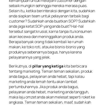
kemampuan untuk melayani
customer
dengan
sebaik mungkin sehingga mereka merasa puas.
Selain itu, ketika berinteraksi dengan kita, sudahkan
anda siapkan
team
untuk pelayanan terbaik bagi
customer? Sudahkah anda buatkan SOP? Sudahkah
anda jaga ketat SOP yang anda buat? Hal-hal
tersebut sangat krusial, karna tanpa itu konsumen
akan kecewa dan meninggalkan produk anda.
Berapa banyak orang tidak kembali ke rumah
makan, ke toko roti, atau ke bisnis-bisnis yang
produknya sebenarnya bagus, hanya karena
pelayanannya yang jelek.
Berikutnya, di
pillar yang ketiga
kita berbicara
tentang
marketing
. Teman teman sekalian, produk
anda bagus, pelayanan anda hebat, tapi kalau
marketing anda lemah tentu akan lambat
pertumbuhannya. Jika produk anda bagus,
pelayanan anda hebat,
marketing
anda tangguh,
maka laju omzet anda akan melesat seperti roket ke
angkasa. Teman teman sekalian, maaf, sudah kah