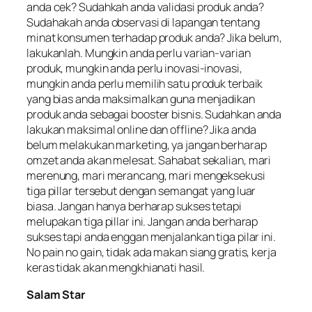
anda cek? Sudahkah anda validasi produk anda?
Sudahakah anda observasi di lapangan tentang
minat konsumen terhadap produk anda? Jika belum,
lakukanlah. Mungkin anda perlu varian-varian
produk, mungkin anda perlu inovasi-inovasi,
mungkin anda perlu memilih satu produk terbaik
yang bias anda maksimalkan guna menjadikan
produk anda sebagai
booster
bisnis. Sudahkan anda
lakukan maksimal
online
dan offline? Jika anda
belum melakukan
marketing
, ya jangan berharap
omzet anda akan melesat. Sahabat sekalian, mari
merenung, mari merancang, mari mengeksekusi
tiga pillar tersebut dengan semangat yang luar
biasa. Jangan hanya berharap sukses tetapi
melupakan tiga pillar ini. Jangan anda berharap
sukses tapi anda enggan menjalankan tiga pilar ini.
No pain no gain
, tidak ada makan siang gratis, kerja
keras tidak akan mengkhianati hasil.
Salam Star