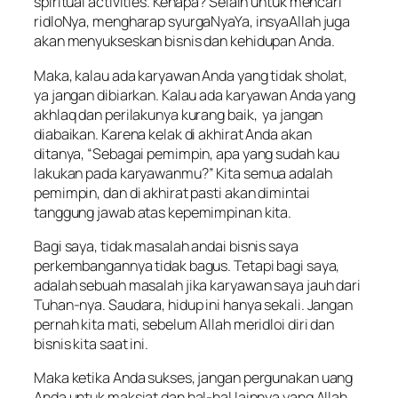
spiritual activities. Kenapa? Selain untuk mencari
ridloNya, mengharap syurgaNyaYa, insyaAllah juga
akan menyukseskan bisnis dan kehidupan Anda.
Maka, kalau ada karyawan Anda yang tidak sholat,
ya jangan dibiarkan. Kalau ada karyawan Anda yang
akhlaq dan perilakunya kurang baik, ya jangan
diabaikan. Karena kelak di akhirat Anda akan
ditanya, “Sebagai pemimpin, apa yang sudah kau
lakukan pada karyawanmu?” Kita semua adalah
pemimpin, dan di akhirat pasti akan dimintai
tanggung jawab atas kepemimpinan kita.
Bagi saya, tidak masalah andai bisnis saya
perkembangannya tidak bagus. Tetapi bagi saya,
adalah sebuah masalah jika karyawan saya jauh dari
Tuhan-nya. Saudara, hidup ini hanya sekali. Jangan
pernah kita mati, sebelum Allah meridloi diri dan
bisnis kita saat ini.
Maka ketika Anda sukses, jangan pergunakan uang
Anda untuk maksiat dan hal-hal lainnya yang Allah