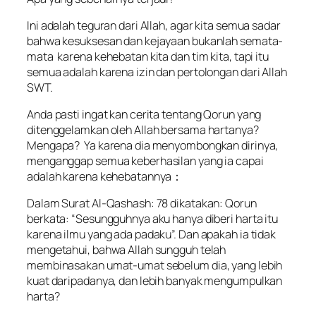
Ini adalah teguran dari Allah, agar kita semua sadar
bahwa kesuksesan dan kejayaan bukanlah semata-
mata karena kehebatan kita dan tim kita, tapi itu
semua adalah karena izin dan pertolongan dari Allah
SWT.
Anda pasti ingat kan cerita tentang Qorun yang
ditenggelamkan oleh Allah bersama hartanya?
Mengapa? Ya karena dia menyombongkan dirinya,
menganggap semua keberhasilan yang ia capai
adalah karena kehebatannya：
Dalam Surat Al-Qashash: 78 dikatakan: Qorun
berkata: “Sesungguhnya aku hanya diberi harta itu
karena ilmu yang ada padaku”. Dan apakah ia tidak
mengetahui, bahwa Allah sungguh telah
membinasakan umat-umat sebelum dia, yang lebih
kuat daripadanya, dan lebih banyak mengumpulkan
harta?