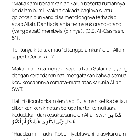
“Maka Kami benamkanlah Karun beserta rumahnya
ke dalam bumi. Maka tidak ada baginya suatu
golongan pun yang bisa menolongnya terhadap
azab Allah. Dan tiadalah ia termasuk orang-orang
(yang dapat) membela (dirinya). (Q.S. Al-Qashash,
81).
Tentunya kita tak mau ”ditenggelamkan” oleh Allah
seperti Qorun kan?
Maka, mari kita menjadi seperti Nabi Sulaiman, yang
dengan kerendahan hati mengatakan bahwa semua
kesuksesannnya semata-mata atas karunia Allah
SWT.
Hal ini dicontohkan oleh Nabi Sulaiman ketika beliau
diberikan kenikmatan berupa harta, kemuliaan,
kedudukan dan kesuksesan oleh Allah swt : هَٰذَا مِن
فَضْلِ رَبِّى لِيَبْلُوَنِىٓ ءَأَشْكُرُ أَمْ أَكْفُرُ
“Haadza min fadhli Robbii liyabluwanii a asykuru am