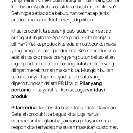
kelebihan. Apakah produk kita sudah memilikinya?
Sehingga setiap ada kebutuhan terhadap jenis
produk, maka merk kita menjadi pilihan.
Misal produk kita adalah jilbab, sudahkah setiap
orang butuh jilbab? Apakah produk kita menjadi
pilihan? Ketika produk kita adalah
outbound,
maka
yang diingat adalah produk kita. Ketika produk kita
adalah bakso maka orang yang butuh bakso akan
ingat produk kita, ketika orang butuh makan yang
diingat merek rumah makan kita. Mungkin bukan
satu satunya, tapi menjadi salah satu yang
diperhitungkan dalam PR kita, di
Pilar yang
pertama
ini saya istilahkan sebagai
validasi
produk
.
Pilar kedua
dari trisula bisnis laris adalah layanan.
Setelah produk kita bagus, kita juga harus
mempertimbangkan bagaimana pelayanan kita,
respon kita terhadap masukan masukan
customer
,