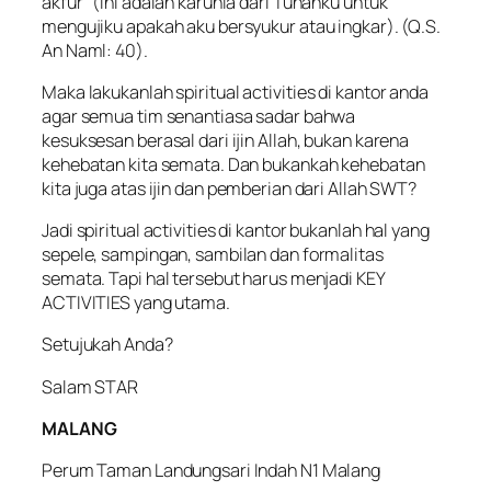
akfur” (Ini adalah karunia dari Tuhanku untuk
mengujiku apakah aku bersyukur atau ingkar). (Q.S.
An Naml: 40).
Maka lakukanlah
spiritual activities
di kantor anda
agar semua tim senantiasa sadar bahwa
kesuksesan berasal dari ijin Allah, bukan karena
kehebatan kita semata. Dan bukankah kehebatan
kita juga atas ijin dan pemberian dari Allah SWT?
Jadi
spiritual activities
di kantor bukanlah hal yang
sepele, sampingan, sambilan dan formalitas
semata. Tapi hal tersebut harus menjadi
KEY
ACTIVITIES
yang utama.
Setujukah Anda?
Salam STAR
MALANG
Perum Taman Landungsari Indah N1 Malang