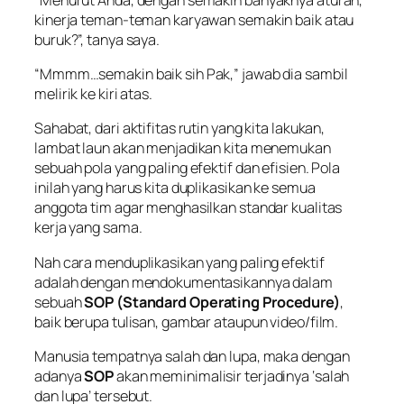
kinerja teman-teman karyawan semakin baik atau
buruk?”, tanya saya.
“Mmmm…semakin baik sih Pak,” jawab dia sambil
melirik ke kiri atas.
Sahabat, dari aktifitas rutin yang kita lakukan,
lambat laun akan menjadikan kita menemukan
sebuah pola yang paling efektif dan efisien. Pola
inilah yang harus kita duplikasikan ke semua
anggota tim agar menghasilkan standar kualitas
kerja yang sama.
Nah cara menduplikasikan yang paling efektif
adalah dengan mendokumentasikannya dalam
sebuah
SOP (Standard Operating Procedure)
,
baik berupa tulisan, gambar ataupun video/film.
Manusia tempatnya salah dan lupa, maka dengan
adanya
SOP
akan meminimalisir terjadinya ‘salah
dan lupa’ tersebut.