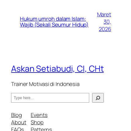
Maret
Hukum umroh dalam Islam:
30,
Wajib (Sekali Seumur Hidup)
2026
Askan Setiabudi, CI, CHt
Trainer Motivasi di Indonesia
S
e
a
Blog
Events
r
About
Shop
c
FAQs
Patterns