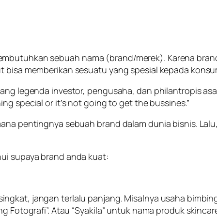
 membutuhkan sebuah nama (brand/merek). Karena bra
ut bisa memberikan sesuatu yang spesial kepada kons
sang legenda investor, pengusaha, dan philantropis asa
g special or it’s not going to get the bussines.”
mana pentingnya sebuah brand dalam dunia bisnis. Lalu
hui supaya brand anda kuat:
kat, jangan terlalu panjang. Misalnya usaha bimbingan b
ng Fotografi”. Atau “Syakila” untuk nama produk skincar