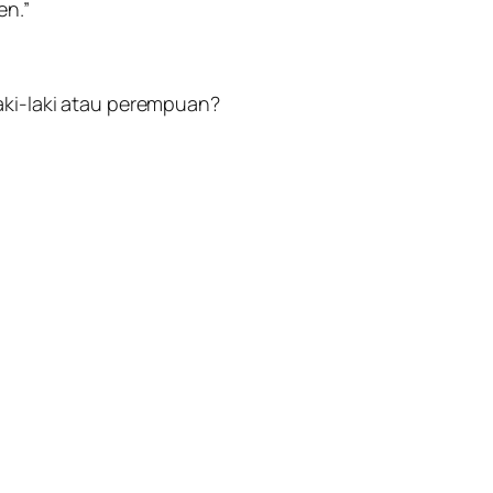
en.”
laki-laki atau perempuan?