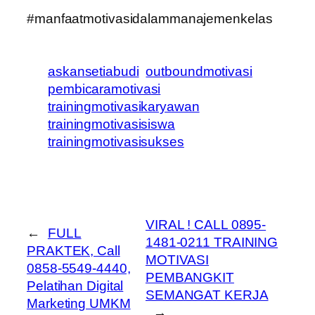
#manfaatmotivasidalammanajemenkelas
askansetiabudi
outboundmotivasi
pembicaramotivasi
trainingmotivasikaryawan
trainingmotivasisiswa
trainingmotivasisukses
VIRAL ! CALL 0895-
←
FULL
1481-0211 TRAINING
PRAKTEK, Call
MOTIVASI
0858-5549-4440,
PEMBANGKIT
Pelatihan Digital
SEMANGAT KERJA
Marketing UMKM
→