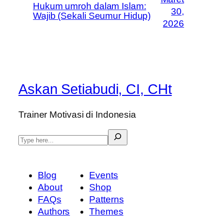
Hukum umroh dalam Islam:
30,
Wajib (Sekali Seumur Hidup)
2026
Askan Setiabudi, CI, CHt
Trainer Motivasi di Indonesia
S
e
a
r
Blog
Events
c
About
Shop
h
FAQs
Patterns
Authors
Themes