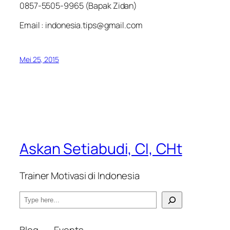
0857-5505-9965 (Bapak Zidan)
Email : indonesia.tips@gmail.com
Mei 25, 2015
Askan Setiabudi, CI, CHt
Trainer Motivasi di Indonesia
S
e
a