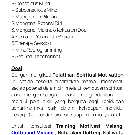
• Conscious Mind
• Subconscious Mind
• Manajemen Pikiran
2.Mengenal Potensi Diri
3.Mengenal Makna & Kekuatan Doa
4.Kekuatan Yakin Dan Pasrah
5.Therapy Session
• Mind Reprogramming
• Set Goal (Anchoring)
Goal
:
Dengan mengikuti
Pelatihan Spiritual Motivation
ini setiap peserta diharapkan mampu mengenali
setiap potensi dalam diri melalui kehidupan spiritual
dan mengembangkan cara mengendalikan diri
melalui pola pikir yang berguna bagi kehidupan
sehari-harinya baik dalam kehidupan individu,
bekerja (kantor dan bisnis) maupun bermasyarakat.
Untuk konsultasi
Training Motivasi Malang
,
Outbound Malang
,
Batu alam Rafting
,
Kaliwatu