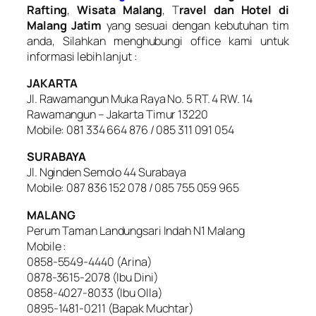
Rafting
,
Wisata Malang
, T
ravel dan Hotel di
Malang Jatim
yang sesuai dengan kebutuhan tim
anda, Silahkan menghubungi office kami untuk
informasi lebih lanjut :
JAKARTA
Jl. Rawamangun Muka Raya No. 5 RT. 4 RW. 14
Rawamangun – Jakarta Timur 13220
Mobile: 081 334 664 876 / 085 311 091 054
SURABAYA
Jl. Nginden Semolo 44 Surabaya
Mobile: 087 836 152 078 / 085 755 059 965
MALANG
Perum Taman Landungsari Indah N1 Malang
Mobile :
0858-5549-4440 (Arina)
0878-3615-2078 (Ibu Dini)
0858-4027-8033 (Ibu Olla)
0895-1481-0211 (Bapak Muchtar)