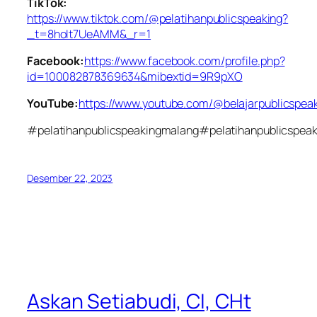
TikTok:
https://www.tiktok.com/@pelatihanpublicspeaking?
_t=8hoIt7UeAMM&_r=1
Facebook:
https://www.facebook.com/profile.php?
id=100082878369634&mibextid=9R9pXO
YouTube:
https://www.youtube.com/@belajarpublicspeaki
#pelatihanpublicspeakingmalang#pelatihanpublicspeaki
Desember 22, 2023
Askan Setiabudi, CI, CHt