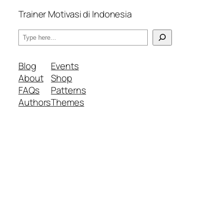
Trainer Motivasi di Indonesia
S
e
a
Blog
Events
r
About
Shop
c
FAQs
Patterns
h
Authors
Themes