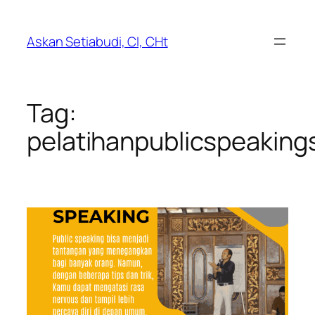
Lewati
ke
Askan Setiabudi, CI, CHt
konten
Tag:
pelatihanpublicspeaking