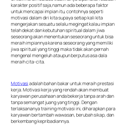
karakter positif saja,namun ada beberapa faktor
untuk mencapai impian itu, contohnya seperti
motivasi dalam diri kita supaya setiap kali kita
mengerjakan sesuatu selalu megingat kalau impian
telah dekat dan kebutuhan spiritual dalam jiwa
seseorang akan menentukan seseorang untuk bisa
meraih impiannya karena seseorang yang memiliki
jiwa spiritual yang tinggi maka tidak akan pernah
mengenal mengeluh ataupun berputus asa dala
meraih cita-cita.
Motivasi
adalah bahan bakar untuk meraih prestasi
kerja. Motivasi kerja yang rendah akan membuat
karyawan perusahaan anda bekerja tanpa arah dan
tanpa semangat juang yang tinggi. Dengan
terlaksananya training motivasi ini, diharapkan para
karyawan bertambah wawasan, berubah sikap, dan
berkembang kepribadiannya.