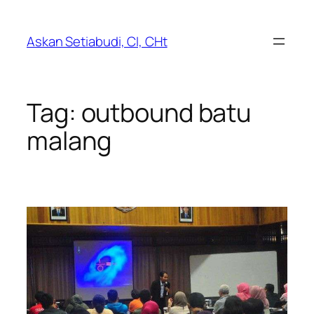
Lewati
ke
Askan Setiabudi, CI, CHt
konten
Tag:
outbound batu
malang