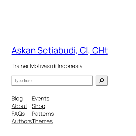
Askan Setiabudi, CI, CHt
Trainer Motivasi di Indonesia
S
e
a
Blog
Events
r
About
Shop
c
FAQs
Patterns
h
Authors
Themes