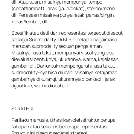
dll. Atau suara misalnya mempunyai tempo
(cepat/lambat), jarak (jauh/dekat), stereo/mono,
dll. Perasaan misalnya punya letak, panas/dingin,
keras/lembut, dll.
Spesifik atau detil dari representasi tersebut disebut
sebagai Submodality. Di NLP, dipelajari bagaimana
merubah submodality sebuah pengalaman.
Misalnya rasa takut, mempunyai visual yang bisa
dievaluasi bentuknya, ukurannya, warna, kejelasan
gambar, dll. Dan untuk mempengaruhi rasa takut,
submodality-nya bisa diubah. Misalnya ketajaman
gambarnya dikurangi, ukurannya diperkecil, jarak
dijauhkan, warna diubah, dll.
STRATEGI
Perilaku manusia, dihasilkan oleh struktur berupa
tahapan atau sekuens beberapa representasi.
Struktur ini disebut sebagai strategi.