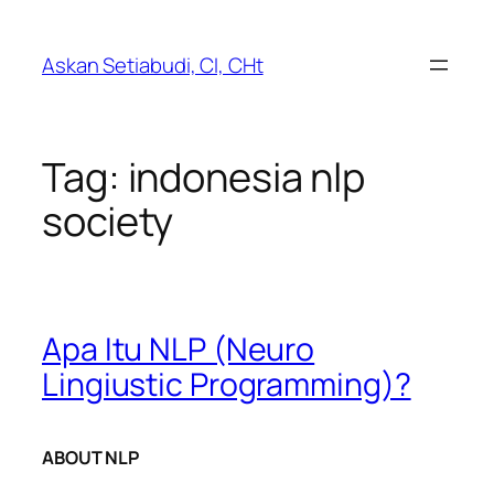
Lewati
ke
Askan Setiabudi, CI, CHt
konten
Tag:
indonesia nlp
society
Apa Itu NLP (Neuro
Lingiustic Programming)?
ABOUT NLP